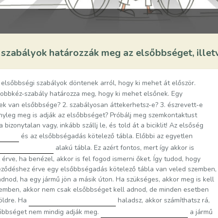
szabályok határozzák meg az elsőbbséget, illetv
elsőbbségi szabályok döntenek arról, hogy ki mehet át először.
 jobbkéz-szabály határozza meg, hogy ki mehet elsőnek. Egy
ek van elsőbbsége? 2. szabályosan áttekerhetsz-e? 3. észrevett-e
tényleg meg is adják az elsőbbséget? Próbálj meg szemkontaktust
bizonytalan vagy, inkább szállj le, és told át a biciklit! Az elsőség
és az elsőbbségadás kötelező tábla. Előbbi az egyetlen
alakú tábla. Ez azért fontos, mert így akkor is
rve, ha benézel, akkor is fel fogod ismerni őket. Így tudod, hogy
ződéshez érve egy elsőbbségadás kötelező tábla van veled szemben,
adnod, ha egy jármű jön a másik úton. Ha szükséges, akkor meg is kell
zemben, akkor nem csak elsőbbséget kell adnod, de minden esetben
földre. Ha
haladsz, akkor számíthatsz rá,
lsőbbséget nem mindig adják meg.
a jármű