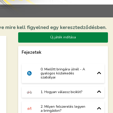
e mire kell figyelned egy keresztedződésben.
Új játék indítása
Fejezetek
0. Mielőtt bringára ülnél - A
gyalogos közlekedés
szabályai
1. Hogyan válassz biciklit?
2. Milyen felszerelés legyen
a bringádon?