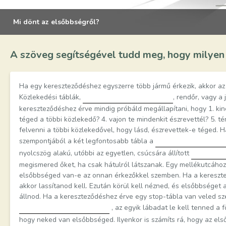
Mi dönt az elsőbbségről?
A szöveg segítségével tudd meg, hogy milyen 
Ha egy kereszteződéshez egyszerre több jármű érkezik, akkor az 
Közlekedési táblák,
, rendőr, vagy a
kereszteződéshez érve mindig próbáld megállapítani, hogy 1. kin
téged a többi közlekedő? 4. vajon te mindenkit észrevettél? 5. 
felvenni a többi közlekedővel, hogy lásd, észrevettek-e téged. Ha 
szempontjából a két legfontosabb tábla a
nyolcszög alakú, utóbbi az egyetlen, csúcsára állított
megismered őket, ha csak hátulról látszanak. Egy mellékutcához é
elsőbbséged van-e az onnan érkezőkkel szemben. Ha a kereszte
akkor lassítanod kell. Ezután körül kell nézned, és elsőbbséget 
állnod. Ha a kereszteződéshez érve egy stop-tábla van veled s
, az egyik lábadat le kell tenned a 
hogy neked van elsőbbséged. Ilyenkor is számíts rá, hogy az e