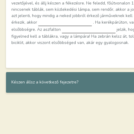
vezetőjével, és állj készen a fékezésre. Ne feledd, főútvonalon
nincsenek táblák, sem közlekedési lámpa, sem rendőr, akkor a j
azt jelenti, hogy mindig a neked jobbról érkező járműveknek kell 
érkezik, akkor
. Ha kerékpárúton, vag
elsőbbségre. Az aszfalton
jelzik, h
figyelned kell a táblákra, vagy a lámpára! Ha zebrán kelsz át, tol
biciklit, akkor viszont elsőbbséged van, akár egy gyalogosnak.
Készen állsz a következő fejezetre?