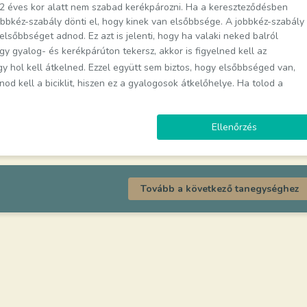
 12 éves kor alatt nem szabad kerékpározni. Ha a kereszteződésben
obbkéz-szabály dönti el, hogy kinek van elsőbbsége. A jobbkéz-szabály
elsőbbséget adnod. Ez azt is jelenti, hogy ha valaki neked balról
y gyalog- és kerékpárúton tekersz, akkor is figyelned kell az
ogy hol kell átkelned. Ezzel együtt sem biztos, hogy elsőbbséged van,
nod kell a biciklit, hiszen ez a gyalogosok átkelőhelye. Ha tolod a
Ellenőrzés
Tovább a következő tanegységhez