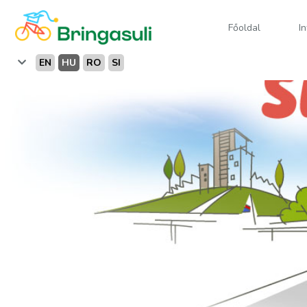
Főoldal
I
EN
HU
RO
SI