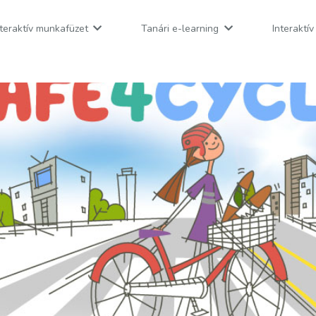
nteraktív munkafüzet
Tanári e-learning
Interaktí