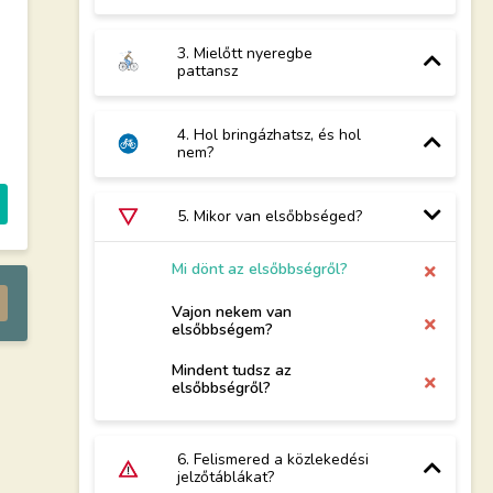
3. Mielőtt nyeregbe
pattansz
4. Hol bringázhatsz, és hol
nem?
5. Mikor van elsőbbséged?
Mi dönt az elsőbbségről?
Vajon nekem van
elsőbbségem?
Mindent tudsz az
elsőbbségről?
6. Felismered a közlekedési
jelzőtáblákat?