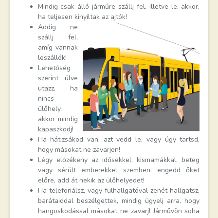
Mindig csak álló járműre szállj fel, illetve le, akkor,
ha teljesen kinyíltak az ajtók!
Addig ne
szállj fel,
amíg vannak
leszállók!
Lehetőség
szerint ülve
utazz, ha
nincs
ülőhely,
akkor mindig
kapaszkodj!
Ha hátizsákod van, azt vedd le, vagy úgy tartsd,
hogy másokat ne zavarjon!
Légy előzékeny az idősekkel, kismamákkal, beteg
vagy sérült emberekkel szemben: engedd őket
előre, add át nekik az ülőhelyedet!
Ha telefonálsz, vagy fülhallgatóval zenét hallgatsz,
barátaiddal beszélgettek, mindig ügyelj arra, hogy
hangoskodással másokat ne zavarj! Járművön soha