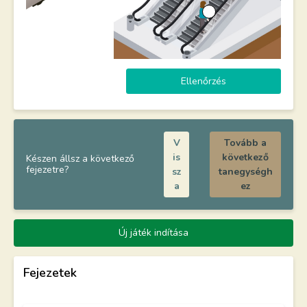
Ellenőrzés
V
Tovább a
is
következő
Készen állsz a következő
fejezetre?
sz
tanegységh
a
ez
Új játék indítása
Fejezetek