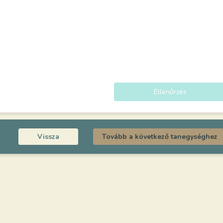
Ellenőrzés
Vissza
Tovább a következő tanegységhez