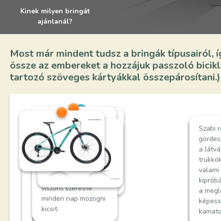
Kinek milyen bringát
ajánlanál?
Most már mindent tudsz a bringák típusairól, í
össze az embereket a hozzájuk passzoló bicikli
tartozó szöveges kártyákkal összepárosítani.)
Andris új sportág
Szabi 
után néz. Imádja a
Patrik 
Zsuzsanna szeretne
Andrea fiatal, de
gördesz
sebességet, és
bringáz
többet mozogni,
nem túl sportos. Egy
a látv
nagyon szeret
hegyen
kirándulni, szép
nagyvárosban lakik,
trükkö
vetélkedni,
bicikli
helyekre eljutni.
de nem szeretne
valami 
megmérettetni
bike-já
Nincs már olyan jó
autóval közlekedni,
kipróbá
magát.
olyan b
erőben, mint régen,
viszont szeretne
a megl
amivel
de szeretne egy nap
minden nap mozogni
képess
extrém
minél nagyobb
kicsit.
kamato
(pl. h
távolságot megtenni