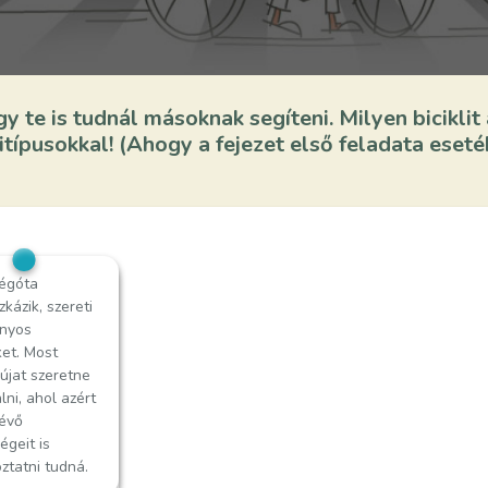
gy te is tudnál másoknak segíteni. Milyen bicikli
típusokkal! (Ahogy a fejezet első feladata eseté
régóta
régóta
kázik, szereti
ik. Elsősorban
ányos
 szeret
ket. Most
zni a mountain
újat szeretne
val. Most
lni, ahol azért
ringát keres,
évő
 még
égeit is
ebb terepen
ztatni tudná.
omokon, hóban)