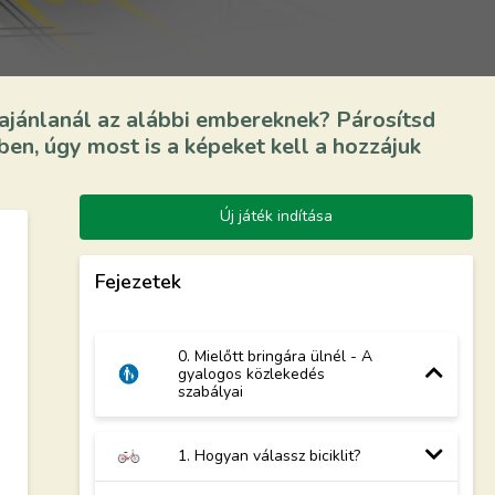
t ajánlanál az alábbi embereknek? Párosítsd
ben, úgy most is a képeket kell a hozzájuk
Új játék indítása
Fejezetek
0. Mielőtt bringára ülnél - A
gyalogos közlekedés
szabályai
1. Hogyan válassz biciklit?