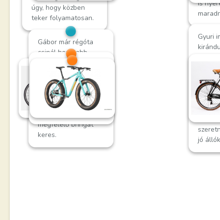
is nye
úgy, hogy közben
maradn
teker folyamatosan.
Gyuri 
Gábor már régóta
kirándu
csinál hosszabb
Gyalog
bringatúrákat. Egyre
keresz
jobban élvezi a hegyi
bejárta
szakaszokat, főleg,
így új 
ha van lehetőség
nézne.
lemenni az aszfaltról.
szívese
Most egy ehhez
a term
megfelelő bringát
szeret
keres.
jó álló