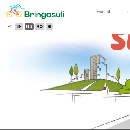
Főoldal
I
EN
HU
RO
SI