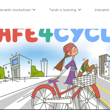
nteraktív munkafüzet
Tanári e-learning
Interaktí