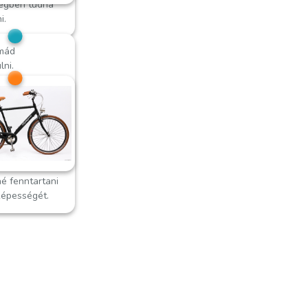
regben tudna
i.
imád
lni.
osan már
tül-kasul
 az országot,
sportág után
 Továbbra is
n töltene időt
észetben, és
né fenntartani
képességét.