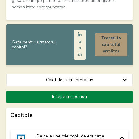
g) sa circule pe pistele pentru biciclete, amenajate si
semnalizate corespunzator.
În
Treceți la
a
Gata pentru următorul
capitolul
capitol?
p
următor
oi
Începe un joc nou
Capitole
De ce au nevoie copiii de educație