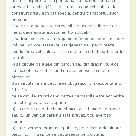
h) sa transporte o alta persoana, cu exceptia situatiei
prevazute la alin. (11) si a situatiei cand vehiculul este
construit si/sau echipat special pentru transportul altor
persoane;
i) sa circule pe partea carosabila in aceeasi directie de
mers, daca exista acostament practicabil;
j) sa transporte sau sa traga orice fel de obiecte care, prin
volumul ori greutatea lor, stanjenesc sau pericliteaza
conducerea vehiculului ori circulatia celorlalti participanti
la trafic;
k) sa circule pe aleile din parcuri sau din gradini publice,
cu exceptia cazurilor cand nu stanjenesc circulatia
pietonilor;
l) sa circule fara indeplinirea obligatiilor prevazute la art.
14 si 15;
m) sa circule atunci cand partea carosabila este acoperita
cu polei, gheata sau zapada;
n) sa circule cu defectiuni tehnice la sistemele de franare
sau cu un vehicul care nu este prevazut cu avertizor
sonor;
o) sa traverseze drumurile publice, pe trecerile destinate
pietonilor, in timp ce se deplaseaza pe bicicleta;