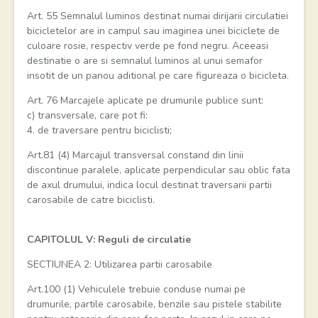
Art. 55 Semnalul luminos destinat numai dirijarii circulatiei
bicicletelor are in campul sau imaginea unei biciclete de
culoare rosie, respectiv verde pe fond negru. Aceeasi
destinatie o are si semnalul luminos al unui semafor
insotit de un panou aditional pe care figureaza o bicicleta.
Art. 76 Marcajele aplicate pe drumurile publice sunt:
c) transversale, care pot fi:
4. de traversare pentru biciclisti;
Art.81 (4) Marcajul transversal constand din linii
discontinue paralele, aplicate perpendicular sau oblic fata
de axul drumului, indica locul destinat traversarii partii
carosabile de catre biciclisti.
CAPITOLUL V: Reguli de circulatie
SECTIUNEA 2: Utilizarea partii carosabile
Art.100 (1) Vehiculele trebuie conduse numai pe
drumurile, partile carosabile, benzile sau pistele stabilite