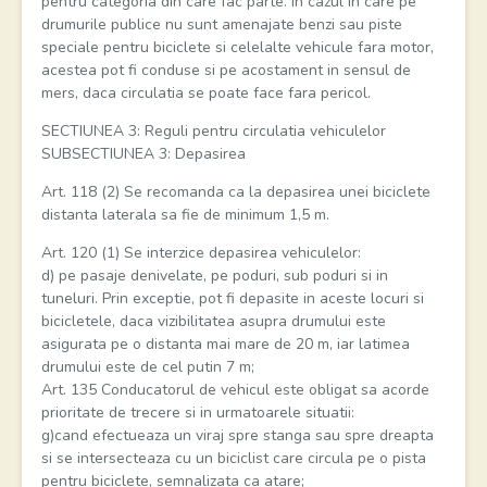
pentru categoria din care fac parte. In cazul in care pe
drumurile publice nu sunt amenajate benzi sau piste
speciale pentru biciclete si celelalte vehicule fara motor,
acestea pot fi conduse si pe acostament in sensul de
mers, daca circulatia se poate face fara pericol.
SECTIUNEA 3: Reguli pentru circulatia vehiculelor
SUBSECTIUNEA 3: Depasirea
Art. 118 (2) Se recomanda ca la depasirea unei biciclete
distanta laterala sa fie de minimum 1,5 m.
Art. 120 (1) Se interzice depasirea vehiculelor:
d) pe pasaje denivelate, pe poduri, sub poduri si in
tuneluri. Prin exceptie, pot fi depasite in aceste locuri si
bicicletele, daca vizibilitatea asupra drumului este
asigurata pe o distanta mai mare de 20 m, iar latimea
drumului este de cel putin 7 m;
Art. 135 Conducatorul de vehicul este obligat sa acorde
prioritate de trecere si in urmatoarele situatii:
g)cand efectueaza un viraj spre stanga sau spre dreapta
si se intersecteaza cu un biciclist care circula pe o pista
pentru biciclete, semnalizata ca atare;