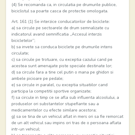
(4) Se recomanda ca, in circulatia pe drumurile publice,
biciclistul sa poarte casca de protectie omologata.
Art. 161 (1) Se interzice conducatorilor de biciclete:
a) sa circule pe sectoarele de drum semnalizate cu
indicatorul avand semnificatia „Accesul interzis
bicicletelor”;
b) sa invete sa conduca biciclete pe drumurile intens
circulate;
c) sa circule pe trotuare, cu exceptia cazului cand pe
acestea sunt amenajate piste speciale destinate lor;
d) sa circule fara a tine cel putin o mana pe ghidon si
ambele picioare pe pedale;
e) sa circule in paralel, cu exceptia situatiilor cand
participa la competitii sportive organizate;
f) sa circule in timp ce se afla sub influenta alcoolului, a
produselor ori substantelor stupefiante sau a
medicamentelor cu efecte similare acestora;
g) sa se tina de un vehicul aflat in mers ori sa fie remorcat
de un alt vehicul sau impins ori tras de o persoana aflata
intr-un vehicul;