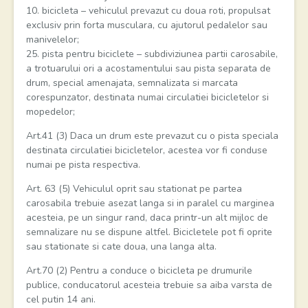
10. bicicleta – vehiculul prevazut cu doua roti, propulsat
exclusiv prin forta musculara, cu ajutorul pedalelor sau
manivelelor;
25. pista pentru biciclete – subdiviziunea partii carosabile,
a trotuarului ori a acostamentului sau pista separata de
drum, special amenajata, semnalizata si marcata
corespunzator, destinata numai circulatiei bicicletelor si
mopedelor;
Art.41 (3) Daca un drum este prevazut cu o pista speciala
destinata circulatiei bicicletelor, acestea vor fi conduse
numai pe pista respectiva.
Art. 63 (5) Vehiculul oprit sau stationat pe partea
carosabila trebuie asezat langa si in paralel cu marginea
acesteia, pe un singur rand, daca printr-un alt mijloc de
semnalizare nu se dispune altfel. Bicicletele pot fi oprite
sau stationate si cate doua, una langa alta.
Art.70 (2) Pentru a conduce o bicicleta pe drumurile
publice, conducatorul acesteia trebuie sa aiba varsta de
cel putin 14 ani.