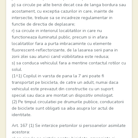
p) sa circule pe alte benzi decat cea de langa bordura sau
acostament, cu exceptia cazurilor in care, inainte de
intersectie, trebuie sa se incadreze regulamentar in
functie de directia de deplasare;
r) sa circule in interiorul localitatilor in care nu
functioneaza iluminatul public, precum si in afara
localitatilor fara a purta imbracaminte cu elemente
fluorescent-reflectorizante, de la lasarea serii pana in
zorii zilei sau atunci cand vizibilitatea este redusa;
s) sa conduca vehiculul fara a mentine contactul rotilor cu
solul.
(1^1) Copilul in varsta de pana la 7 ani poate fi
transportat pe bicicleta, de catre un adult, numai daca
vehiculul este prevazut din constructie cu un suport
special sau daca are montat un dispozitiv omologat.
(2) Pe timpul circulatiei pe drumurile publice, conducatorii
de biciclete sunt obligati sa aiba asupra lor actul de
identitate.
Art. 167 (1) Se interzice pietonilor si persoanelor asimilate
acestora: