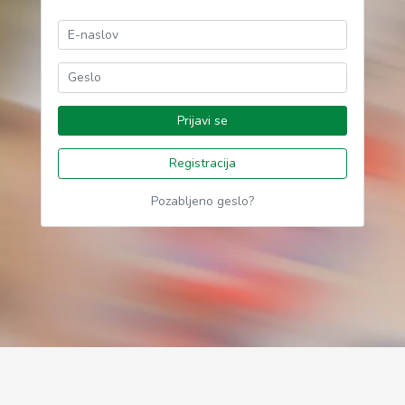
Prijavi se
Registracija
Pozabljeno geslo?