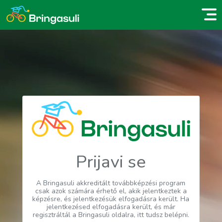
Prijavi se
A Bringasuli akkreditált továbbképzési program
csak azok számára érhető el, akik jelentkeztek a
képzésre, és jelentkezésük elfogadásra került. Ha
jelentkezésed elfogadásra került, és már
regisztráltál a Bringasuli oldalra, itt tudsz belépni.