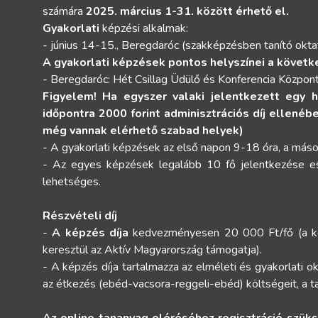
számára
2025. március 1-31. között érhető el.
Gyakorlati
képzési alkalmak:
- június 14-15., Beregdaróc (szakképzésben tanító okta
A gyakorlati képzések pontos helyszínei a követk
- Beregdaróc: Hét Csillag Üdülő és Konferencia Közpon
Figyelem! Ha egyszer valaki jelentkezett egy h
időpontra 2000 forint adminisztrációs díj ellenéb
még vannak elérhető szabad helyek)
- A gyakorlati képzések az első napon 9-18 óra, a más
- Az egyes képzések legalább 10 fő jelentkezése ese
lehetséges.
Részvételi díj
-
A képzés díja
kedvezményesen 20 000 Ft/fő (a ké
keresztül az Aktív Magyarország támogatja).
- A képzés díja tartalmazza az elméleti és gyakorlati ok
az étkezés (ebéd-vacsora-reggeli-ebéd) költségeit, a ta