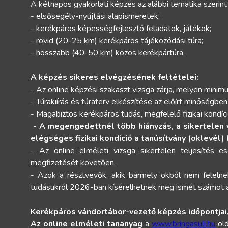
A kétnapos gyakorlati képzés az alábbi tematika szerint 
- elsősegély-nyújtási alapismeretek;
- kerékpáros képességfejlesztő feladatok, játékok;
- rövid (20-25 km) kerékpáros tájékozódási túra;
- hosszabb (40-50 km) közös kerékpártúra.
A képzés sikeres elvégzésének feltételei:
- Az online képzési szakaszt vizsga zárja, melyen mini
- Túrakiírás és túraterv elkészítése az előírt minőségben
- Magabiztos kerékpáros tudás, megfelelő fizikai kondíc
-
A megengedettnél több hiányzás, a sikertelen 
elégséges fizikai kondíció a tanúsítvány (oklevél)
- Az online elméleti vizsga sikertelen teljesítés 
megfizetését követően.
- Azok a résztvevők, akik bármely okból nem felelnek 
tudásukról 2026-ban kísérelhetnek meg ismét számot ad
Kerékpáros vándortábor-vezető képzés időpontjai, 
Az online elméleti tananyag
a
www.bringasuli.hu
old