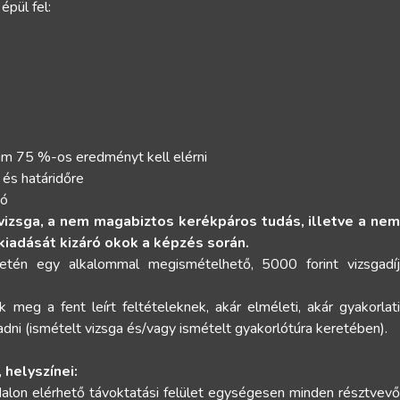
épül fel:
mum 75 %-os eredményt kell elérni
 és határidőre
ió
vizsga, a nem magabiztos kerékpáros tudás, illetve a nem
 kiadását kizáró okok a képzés során.
esetén egy alkalommal megismételhető, 5000 forint vizsgadíj
meg a fent leírt feltételeknek, akár elméleti, akár gyakorlati
ni (ismételt vizsga és/vagy ismételt gyakorlótúra keretében).
helyszínei:
alon elérhető távoktatási felület egységesen minden résztvevő