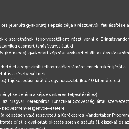
 óra jelenléti gyakorlat) képzés célja a résztvevők felkészítése a
 akik szeretnének táborvezetőként részt venni a Bringásvándo
amilag elismert tanúsítványt állít ki.
s (kétnapos) gyakorlati képzési szakaszból áll; az összóraszám
rhető el a regisztrált felhasználók számára; ennek mikéntjéről a
ztatás a résztvevőknek.
res) tájékozódási túrát és egy hosszabb (kb. 40 kilométeres)
nyt kell elérni a képzés sikeres teljesítéséhez).
k az Magyar Kerékpáros Turisztikai Szövetség által szervezett
ó kedvezményei igénybevételére.
 (a képzésen való részvételt a Kerékpáros Vándortábor Program
tatás díját, a gyakorlati oktatás során a szállás (1 éjszaka) és az