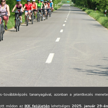
-továbbképzés tananyagával, azonban a jelentkezés menete
kott módon az
IKK felületén
lehetséges
2025. január 29-é