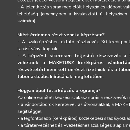
étkezés (ebéd-vacsora-reggeli-ebéd) költségeit, a tanan
- A jelentkezés során megjelölt helyszín és időpont vál
lehetőség (amennyiben a kiválasztott új helyszíne
számára).
Miért érdemes részt venni a képzésen?
- A szakképzésben oktató résztvevők 30 kreditpont
tanúsítványt kapnak.
-
A képzést sikeresen teljesítő résztvevők a 
vehetnek a MAKETUSZ kerékpáros vándortábo
részvételért nem kell önrészt fizetniük, és a táb
tábor aktuális kiírásának megfelelően.
Hogyan épül fel a képzés programja?
Az online elméleti képzési szakasz során a résztvevő
- a vándortáborok kereteivel, az útvonalakkal, a MAKE
segítséggel;
- a legfontosabb (kerékpáros) közlekedési szabályokkal
- a túratervezéshez és –vezetéshez szükséges alapisme