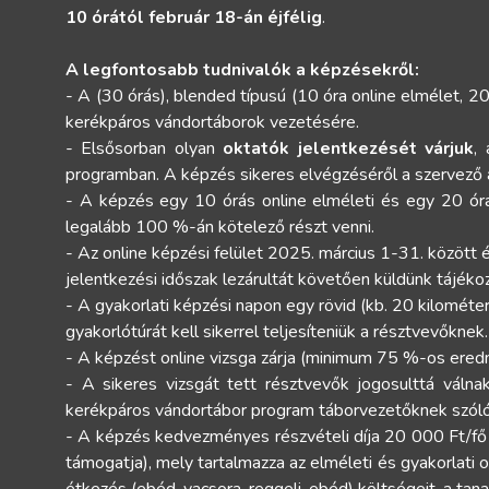
10 órától február 18-án éjfélig
.
A legfontosabb tudnivalók a képzésekről:
- A (30 órás), blended típusú (10 óra online elmélet, 20
kerékpáros vándortáborok vezetésére.
- Elsősorban olyan
oktatók jelentkezését várjuk
,
programban. A képzés sikeres elvégzéséről a szervező áll
- A képzés egy 10 órás online elméleti és egy 20 órá
legalább 100 %-án kötelező részt venni.
- Az online képzési felület 2025. március 1-31. között é
jelentkezési időszak lezárultát követően küldünk tájéko
- A gyakorlati képzési napon egy rövid (kb. 20 kilométe
gyakorlótúrát kell sikerrel teljesíteniük a résztvevőknek.
- A képzést online vizsga zárja (minimum 75 %-os eredmé
- A sikeres vizsgát tett résztvevők jogosulttá válna
kerékpáros vándortábor program táborvezetőknek szól
- A képzés kedvezményes részvételi díja 20 000 Ft/fő
támogatja), mely tartalmazza az elméleti és gyakorlati ok