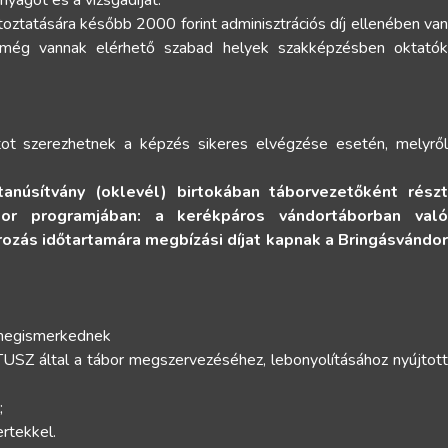
yagot és a vizsgadíjat.
toztatására később 2000 forint adminisztrációs díj ellenében van
n még vannak elérhető szabad helyek szakképzésben oktatók
ot szerezhetnek a képzés sikeres elvégzése esetén, melyről
tanúsítvány (oklevél) birtokában táborvezetőként rész
r programjában: a kerékpáros vándortáborban való
orozás időtartamára megbízási díjat kapnak a Bringásvándor
k megismerkednek
TUSZ által a tábor megszervezéséhez, lebonyolításához nyújtott
;
rtekkel.