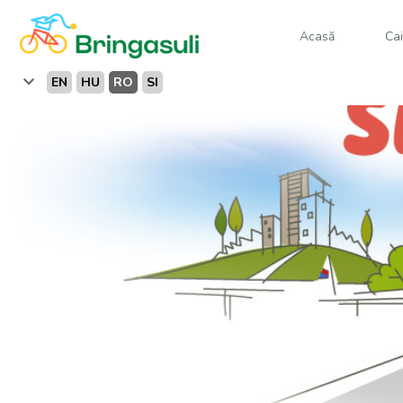
Acasă
Cai
EN
HU
RO
SI