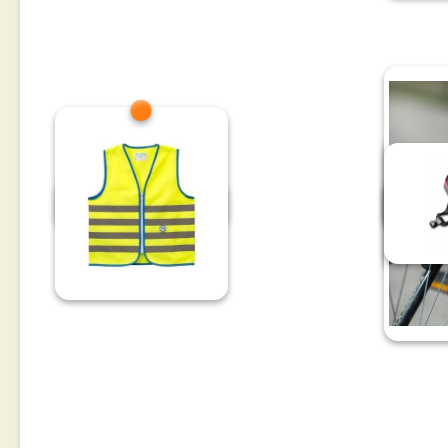
vestă
lumină
pr