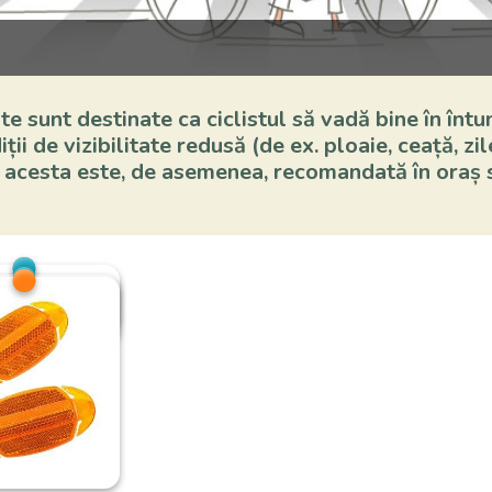
e sunt destinate ca ciclistul să vadă bine în întuneri
ții de vizibilitate redusă (de ex. ploaie, ceață, zi
 acesta este, de asemenea, recomandată în oraș s
orizant alb in
ă albă în față