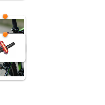
 roșie în spate
izmă spate