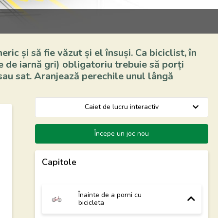
c și să fie văzut și el însuși. Ca biciclist, în
le de iarnă gri) obligatoriu trebuie să porți
au sat. Aranjează perechile unul lângă
Începe un joc nou
Capitole
Înainte de a porni cu
bicicleta