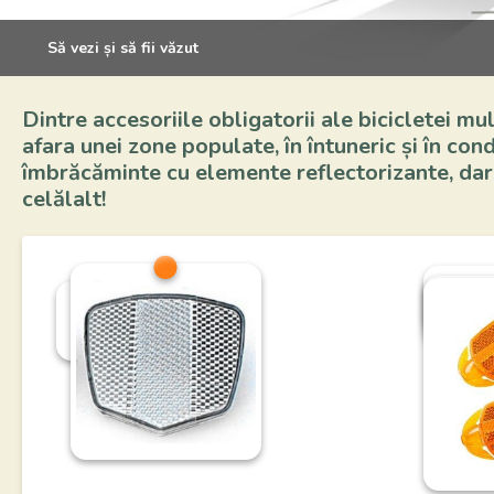
Să vezi și să fii văzut
Dintre accesoriile obligatorii ale bicicletei mult
afara unei zone populate, în întuneric și în condi
îmbrăcăminte cu elemente reflectorizante, dar
celălalt!
reflect
lumin
reflectorizant pe
față
spițe